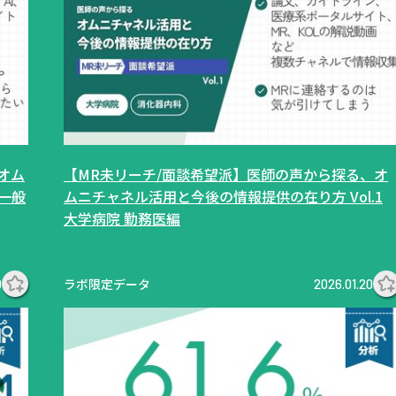
オム
【MR未リーチ/面談希望派】医師の声から探る、オ
 一般
ムニチャネル活用と今後の情報提供の在り方 Vol.1
大学病院 勤務医編
ラボ限定データ
0
2026.01.20