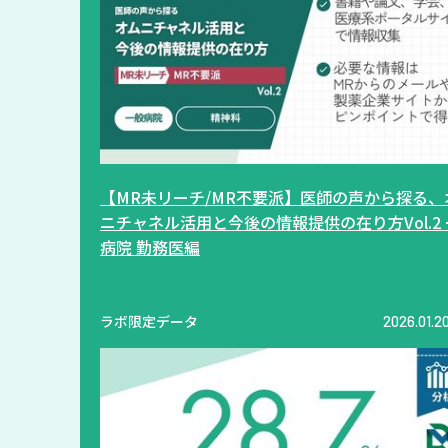
【MR未リーチ/MR不要派】医師の声から探る、
ニチャネル活用と今後の情報提供の在り方Vol.2
病院 勤務医編
ラボ限定データ
2026.01.2