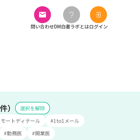
問い合わせ
DM白書ラボとは
ログイン
条件）
選択を解除
リモートディテール
#1to1メール
#勤務医
#開業医