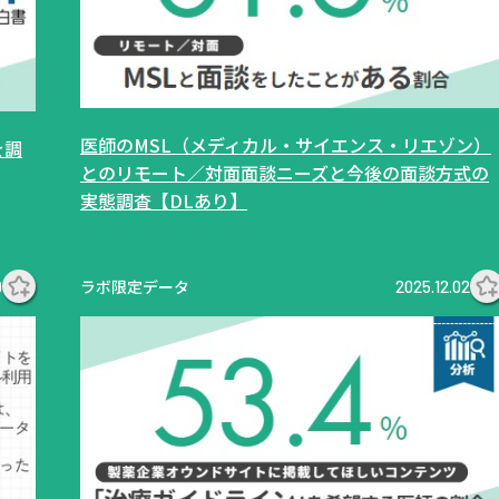
医師のMSL（メディカル・サイエンス・リエゾン）
を調
とのリモート／対面面談ニーズと今後の面談方式の
実態調査【DLあり】
ラボ限定データ
9
2025.12.02