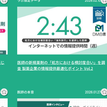
ラボ限定データ
0
2026.02.10
感じ
医師の新規薬剤の「処方における検討度合い」を調
査 製薬企業の情報提供最適化ポイント Vol.2
医師の本音
3
2026.01.27