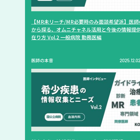
【MR未リーチ/MR必要時のみ面談希望派】医師
から探る、オムニチャネル活用と今後の情報提
在り方 Vol.2 一般病院 勤務医編
医師の本音
2025.12.0