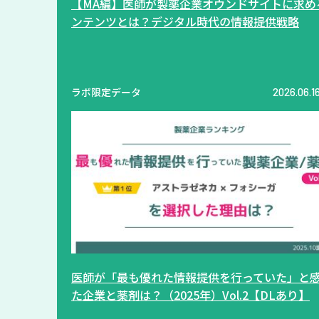
【MA編】医師が製薬企業オウンドサイトに求め
ンテンツとは？デジタル時代の情報提供戦略
ラボ限定データ
2026.06.1
医師が「最も優れた情報提供を行っていた」と
た企業と薬剤は？（2025年）Vol.2【DLあり】