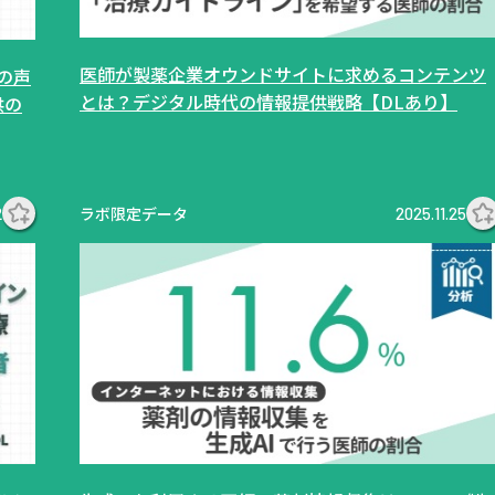
医師が製薬企業オウンドサイトに求めるコンテンツ
の声
とは？デジタル時代の情報提供戦略【DLあり】
供の
ラボ限定データ
2
2025.11.25