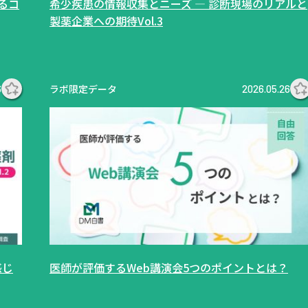
るコ
希少疾患の情報収集とニーズ ― 診断現場のリアルと
製薬企業への期待Vol.3
ラボ限定データ
6
2026.05.26
感じ
医師が評価するWeb講演会5つのポイントとは？