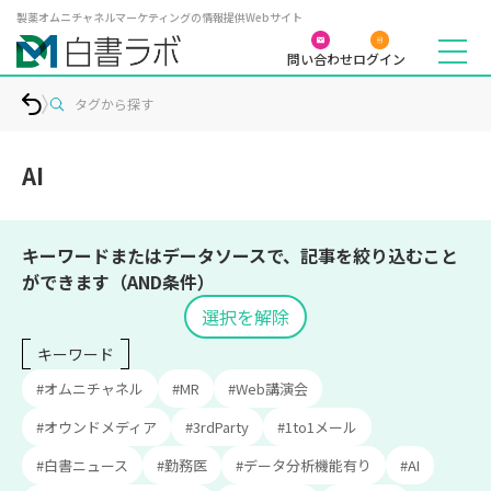
製薬オムニチャネルマーケティングの情報提供Webサイト
問い合わせ
ログイン
タグから探す
AI
キーワードまたはデータソースで、記事を絞り込むこと
ができます（AND条件）
選択を解除
キーワード
#オムニチャネル
#MR
#Web講演会
#オウンドメディア
#3rdParty
#1to1メール
#白書ニュース
#勤務医
#データ分析機能有り
#AI