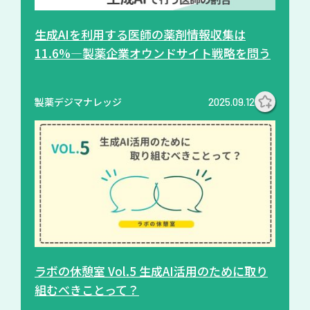
生成AIを利用する医師の薬剤情報収集は
11.6%―製薬企業オウンドサイト戦略を問う
製薬デジマナレッジ
2025.09.12
ラボの休憩室 Vol.5 生成AI活用のために取り
組むべきことって？