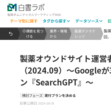
製薬オムニチャネルマーケティングWeb
テーマ別に探す
タグから探す
データソース
製薬
課題を見つ
業界・環境
製薬デジマナ
ける
から
レッジ
回、
製薬オウンドサイト運営
（2024.09）～Google
ン『SearchGPT』～
検討フェーズ
実行プランを決める
記事公開日
2024.09.19