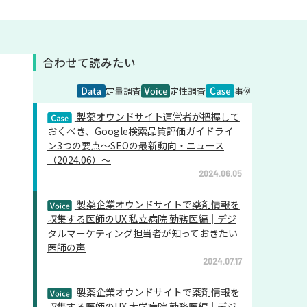
合わせて読みたい
定量調査
定性調査
事例
製薬オウンドサイト運営者が把握して
おくべき、Google検索品質評価ガイドライ
ン3つの要点～SEOの最新動向・ニュース
（2024.06）～
2024.06.05
製薬企業オウンドサイトで薬剤情報を
収集する医師のUX 私立病院 勤務医編│デジ
タルマーケティング担当者が知っておきたい
医師の声
2024.07.17
製薬企業オウンドサイトで薬剤情報を
収集する医師のUX 大学病院 勤務医編│デジ