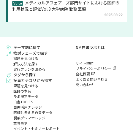
メディカルアフェアーズ部門サイトにおける医師の
利用状況と評価Vol.3 大学病院 勤務医編
2025.09.22
テーマ別に探す
DM白書ラボとは
検討フェーズで探す
課題を見つける
サイト規約
解決方法を探す
プライバシーポリシー
実行プランを決める
会社概要
タグから探す
よくある問い合わせ
記事カテゴリから探す
問い合わせ
課題を見つける
医師の本音
ラボ限定データ
白書TOPICS
白書活用ナレッジ
医師と考える白書データ
製薬デジマナレッジ
業界事例
イベント・セミナーレポート