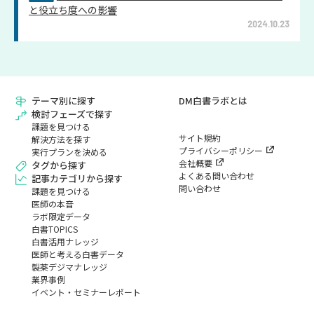
と役立ち度への影響
2024.10.23
テーマ別に探す
DM白書ラボとは
検討フェーズで探す
課題を見つける
サイト規約
解決方法を探す
プライバシーポリシー
実行プランを決める
会社概要
タグから探す
よくある問い合わせ
記事カテゴリから探す
問い合わせ
課題を見つける
医師の本音
ラボ限定データ
白書TOPICS
白書活用ナレッジ
医師と考える白書データ
製薬デジマナレッジ
業界事例
イベント・セミナーレポート