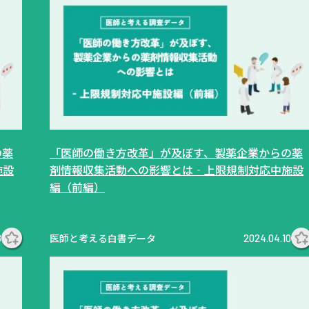
の薬
「医師の働き方改革」が及ぼす、製薬企業からの薬
施設
剤情報収集活動への影響とは‐上限規制対応中施設
編（前編）
医師と考える白書データ
8
2024.04.10