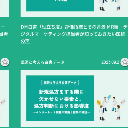
ター
DM白書「役立ち度」評価指標とその背景 MR編│デ
当者
ジタルマーケティング担当者が知っておきたい医師
の声
医師と考える白書データ
9
2023.09.21