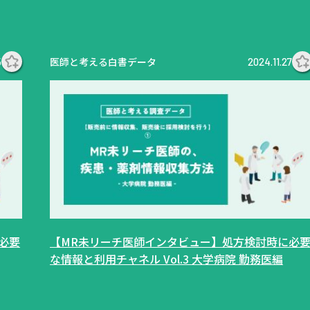
医師と考える白書データ
5
2024.11.27
必要
【MR未リーチ医師インタビュー】処方検討時に必
な情報と利用チャネル Vol.3 大学病院 勤務医編