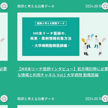
医師と考える白書データ
2
2024.06.19
必要
【MR未リーチ医師インタビュー】処方検討時に必
な情報と利用チャネル Vol.1 大学病院 勤務医編
医師と考える白書データ
2
2024.05.15