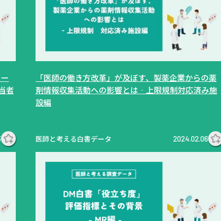
ター
「医師の働き方改革」が及ぼす、製薬企業からの薬
当者
剤情報収集活動への影響とは‐上限規制対応済み施
設編
医師と考える白書データ
3
2024.02.06