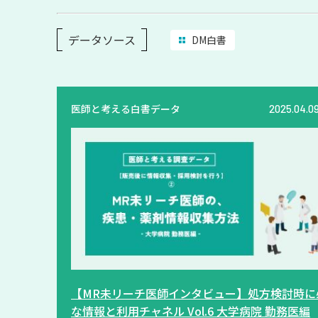
データソース
DM白書
医師と考える白書データ
2025.04.0
【MR未リーチ医師インタビュー】処方検討時に
な情報と利用チャネル Vol.6 大学病院 勤務医編