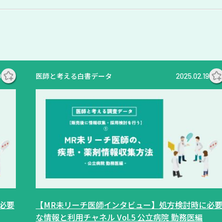
医師と考える白書データ
9
2025.02.19
必要
【MR未リーチ医師インタビュー】処方検討時に必
な情報と利用チャネル Vol.5 公立病院 勤務医編