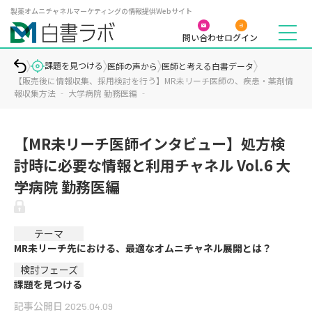
製薬オムニチャネルマーケティングの情報提供Webサイト
問い合わせ
ログイン
課題を見つける
医師の声から
医師と考える白書データ
【販売後に情報収集、採用検討を行う】MR未リーチ医師の、疾患・薬剤情
報収集方法 ‐ 大学病院 勤務医編 ‐
【MR未リーチ医師インタビュー】処方検
討時に必要な情報と利用チャネル Vol.6 大
学病院 勤務医編
テーマ
MR未リーチ先における、最適なオムニチャネル展開とは？
検討フェーズ
課題を見つける
記事公開日
2025.04.09