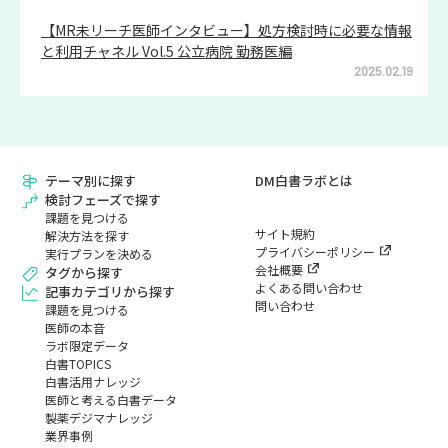
【MR未リーチ医師インタビュー】処方検討時に必要な情報
と利用チャネル Vol.5 公立病院 勤務医編
2025.02.19
テーマ別に探す
DM白書ラボとは
検討フェーズで探す
課題を見つける
サイト規約
解決方法を探す
プライバシーポリシー
実行プランを決める
会社概要
タグから探す
よくある問い合わせ
記事カテゴリから探す
問い合わせ
課題を見つける
医師の本音
ラボ限定データ
白書TOPICS
白書活用ナレッジ
医師と考える白書データ
製薬デジマナレッジ
業界事例