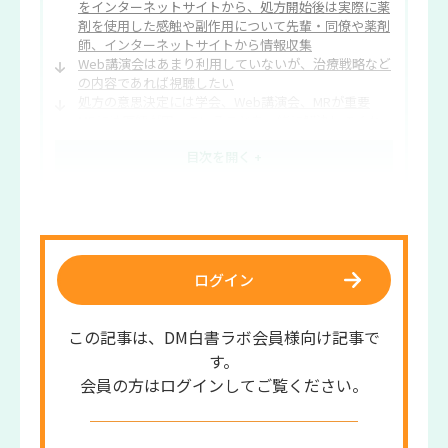
をインターネットサイトから、処方開始後は実際に薬
剤を使用した感触や副作用について先輩・同僚や薬剤
師、インターネットサイトから情報収集
Web講演会はあまり利用していないが、治療戦略など
の内容であれば視聴したい
処方の意思決定には学会、Web講演会、MRが重要
MRには医師が困っていることを一緒に解決してくれ
る存在であってほしい
ラボ編集部より
今後解決すべきことは？
ログイン
この記事は、DM白書ラボ会員様向け記事で
す。
会員の方はログインしてご覧ください。