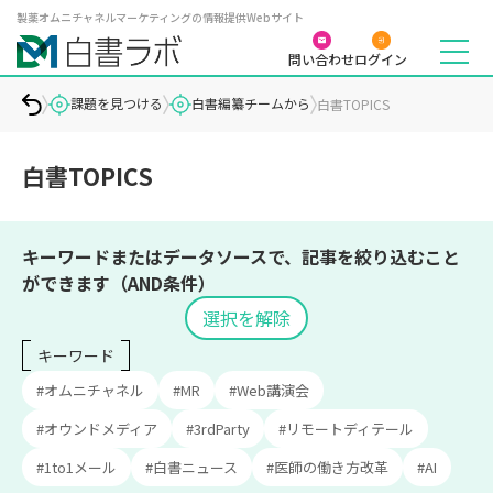
製薬オムニチャネルマーケティングの情報提供Webサイト
問い合わせ
ログイン
課題を見つける
白書編纂チームから
白書TOPICS
白書TOPICS
キーワードまたはデータソースで、記事を絞り込むこと
ができます（AND条件）
選択を解除
キーワード
#オムニチャネル
#MR
#Web講演会
#オウンドメディア
#3rdParty
#リモートディテール
#1to1メール
#白書ニュース
#医師の働き方改革
#AI