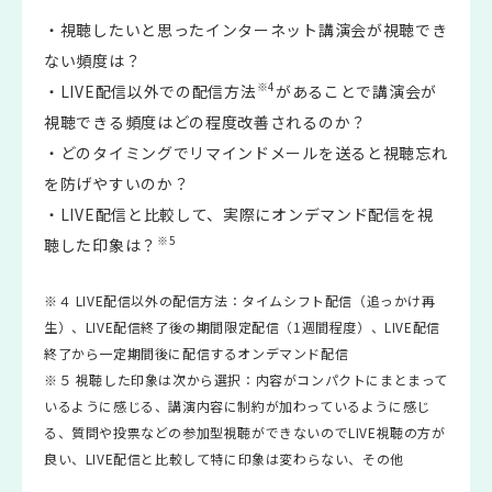
・視聴したいと思ったインターネット講演会が視聴でき
ない頻度は？
※4
・LIVE配信以外での配信方法
があることで講演会が
視聴できる頻度はどの程度改善されるのか？
・どのタイミングでリマインドメールを送ると視聴忘れ
を防げやすいのか？
・LIVE配信と比較して、実際にオンデマンド配信を視
※5
聴した印象は？
※４ LIVE配信以外の配信方法：タイムシフト配信（追っかけ再
生）、LIVE配信終了後の期間限定配信（1週間程度）、LIVE配信
終了から一定期間後に配信するオンデマンド配信
※５ 視聴した印象は次から選択：内容がコンパクトにまとまって
いるように感じる、講演内容に制約が加わっているように感じ
る、質問や投票などの参加型視聴ができないのでLIVE視聴の方が
良い、LIVE配信と比較して特に印象は変わらない、その他