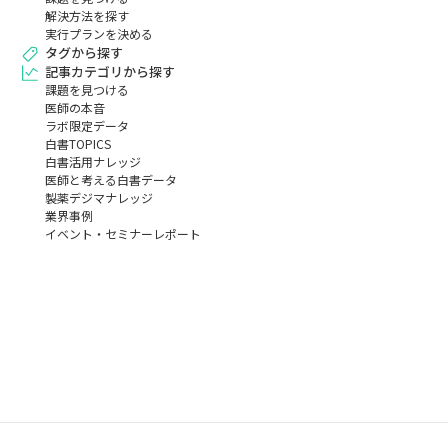
解決方法を探す
実行プランを決める
タグから探す
記事カテゴリから探す
課題を見つける
医師の本音
ラボ限定データ
白書TOPICS
白書活用ナレッジ
医師と考える白書データ
製薬デジマナレッジ
業界事例
イベント・セミナーレポート