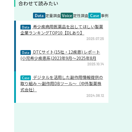
合わせて読みたい
定量調査
定性調査
事例
希少疾病用医薬品を出してほしい製薬
企業ランキングTOP10【DLあり】
2025.07.25
DTCサイト(15社・12疾患) レポート
(小児希少疾患系)2023年9月～2025年8月
2025.10.14
デジタルを活用した副作用情報提供の
取り組み ～副作用DBツール～（中外製薬株
式会社）
2024.06.12