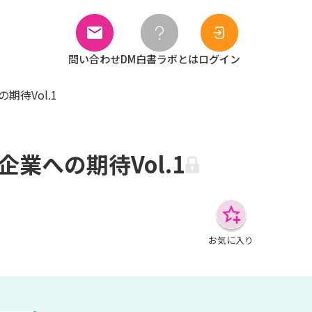
問い合わせ
DM白書ラボとは
ログイン
待Vol.1
業への期待Vol.1
お気に入り