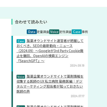
合わせて読みたい
定量調査
定性調査
事例
製薬オウンドサイト運営者が把握して
おくべき、SEOの最新動向・ニュース
（2024.09）～Googleが3rd Party Cookie廃
止を撤回、OpenAIの検索エンジン
『SearchGPT』～
2024.09.19
製薬企業オウンドサイトで薬剤情報を
収集する医師のUX 私立病院 勤務医編│デジ
タルマーケティング担当者が知っておきたい
医師の声
2024.07.17
製薬企業オウンドサイトで薬剤情報を