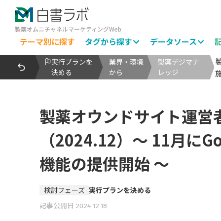
製薬オムニチャネルマーケティングWeb
テーマ別に探す
タグから探す
データソース
実行プランを
業界・環境
製薬デジマナ
決める
から
レッジ
製薬オウンドサイト運営
（2024.12）～ 11月に
機能の提供開始 ～
検討フェーズ
実行プランを決める
記事公開日
2024.12.18