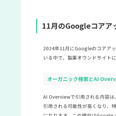
11月のGoogleコア
2024年11月にGoogleの
いる中で、製薬オウンドサイト
オーガニック検索とAI Over
AI Overviewで引用される
引用される可能性が高くなり、特
になります。この傾向はGoogle が