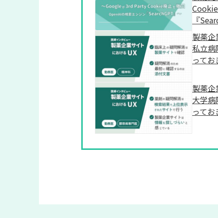
Cook
『Sea
製薬企
私立病
ってお
製薬企
大学病
ってお