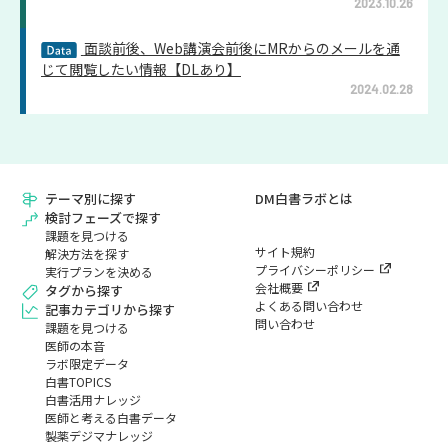
2023.10.26
面談前後、Web講演会前後にMRからのメールを通
じて閲覧したい情報【DLあり】
2024.02.28
テーマ別に探す
DM白書ラボとは
検討フェーズで探す
課題を見つける
サイト規約
解決方法を探す
プライバシーポリシー
実行プランを決める
会社概要
タグから探す
よくある問い合わせ
記事カテゴリから探す
問い合わせ
課題を見つける
医師の本音
ラボ限定データ
白書TOPICS
白書活用ナレッジ
医師と考える白書データ
製薬デジマナレッジ