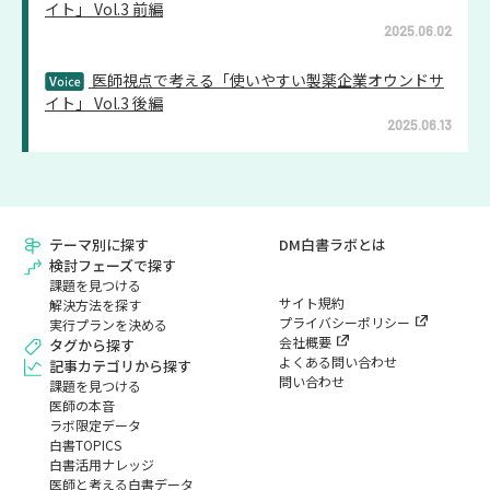
イト」 Vol.3 前編
2025.06.02
医師視点で考える「使いやすい製薬企業オウンドサ
イト」 Vol.3 後編
2025.06.13
テーマ別に探す
DM白書ラボとは
検討フェーズで探す
課題を見つける
サイト規約
解決方法を探す
プライバシーポリシー
実行プランを決める
会社概要
タグから探す
よくある問い合わせ
記事カテゴリから探す
問い合わせ
課題を見つける
医師の本音
ラボ限定データ
白書TOPICS
白書活用ナレッジ
医師と考える白書データ