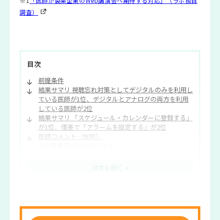
※1
「医師が製薬企業のWeb講演会へ期待する対応」（ラボ独自
調査）
目次
前提条件
結果サマリ 視聴忘れ対策としてデジタルのみを利用し
ている医師が1位、デジタルとアナログの両方を利用
している医師が2位
結果サマリ 「スケジュール・カレンダーに登録する」
が1位、僅差で「アラームを設定する」が2位
医師コメント（抜粋）
ラボ編集部からのコメント
今後明らかにしていくこと