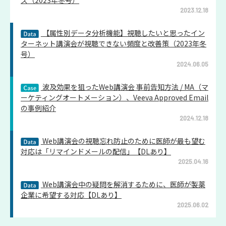
2023.12.18
【属性別データ分析機能】視聴したいと思ったイン
ターネット講演会が視聴できない頻度と改善策（2023年冬
号）
2024.06.05
波及効果を狙ったWeb講演会 事前告知方法 / MA（マ
ーケティングオートメーション）、Veeva Approved Email
の事例紹介
2024.12.18
Web講演会の視聴忘れ防止のために医師が最も望む
対応は「リマインドメールの配信」【DLあり】
2025.04.16
Web講演会中の疑問を解消するために、医師が製薬
企業に希望する対応【DLあり】
2025.06.02