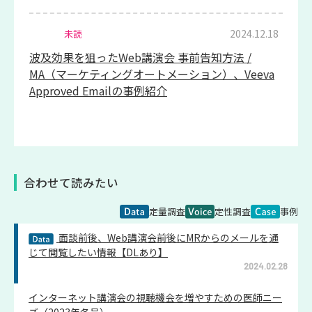
2024.12.18
未読
波及効果を狙ったWeb講演会 事前告知方法 /
MA（マーケティングオートメーション）、Veeva
Approved Emailの事例紹介
合わせて読みたい
定量調査
定性調査
事例
面談前後、Web講演会前後にMRからのメールを通
じて閲覧したい情報【DLあり】
2024.02.28
インターネット講演会の視聴機会を増やすための医師ニー
ズ（2023年冬号）