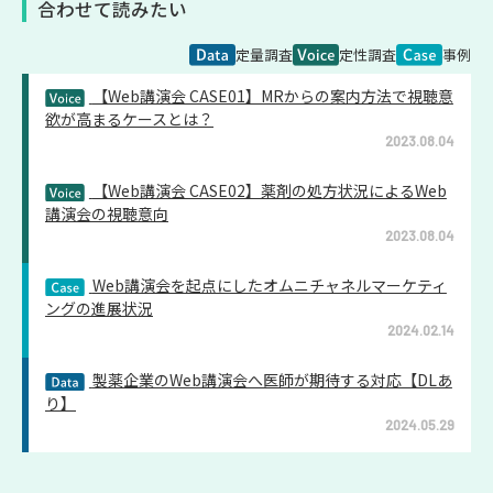
合わせて読みたい
定量調査
定性調査
事例
【Web講演会 CASE01】MRからの案内方法で視聴意
欲が高まるケースとは？
2023.08.04
【Web講演会 CASE02】薬剤の処方状況によるWeb
講演会の視聴意向
2023.08.04
Web講演会を起点にしたオムニチャネルマーケティ
ングの進展状況
2024.02.14
製薬企業のWeb講演会へ医師が期待する対応【DLあ
り】
2024.05.29