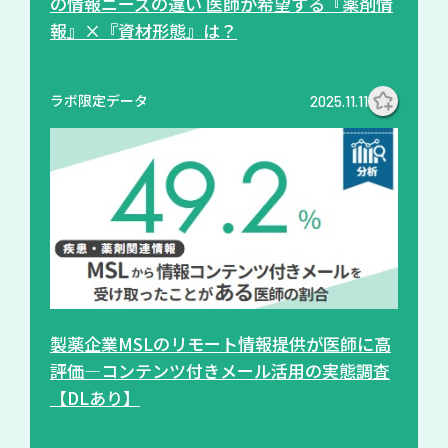
の情報ニーズの違い 医師が希望する『薬剤情
報』×『資材形態』は？
ラボ限定データ
2025.11.11
製薬企業MSLのリモート情報提供が医師に高
評価―コンテンツ付きメール活用の実態調査
【DLあり】