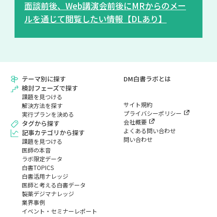
面談前後、Web講演会前後にMRからのメー
ルを通じて閲覧したい情報【DLあり】
テーマ別に探す
DM白書ラボとは
検討フェーズで探す
課題を見つける
サイト規約
解決方法を探す
プライバシーポリシー
実行プランを決める
会社概要
タグから探す
よくある問い合わせ
記事カテゴリから探す
問い合わせ
課題を見つける
医師の本音
ラボ限定データ
白書TOPICS
白書活用ナレッジ
医師と考える白書データ
製薬デジマナレッジ
業界事例
イベント・セミナーレポート