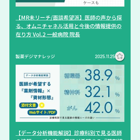
【MR未リーチ/面談希望派】医師の声から探
る、オムニチャネル活用と今後の情報提供の
在り方 Vol.2 一般病院 院長
製薬デジマナレッジ
2025.11.25
【データ分析機能解説】診療科別で見る医師