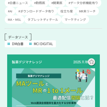
#白書ニュース
#勤務医
#開業医
#データ分析機能有り
#AI
#ダウンロードデータ有り
役立ち度
MR未リーチ
MA・MSL
タブレットディテール
マーケティング
データソース
DM白書
MCI DIGITAL
製薬デジマナレッジ
2025.11.18