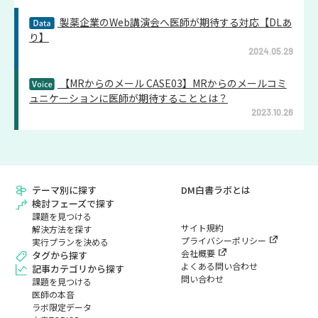
製薬企業のWeb講演会へ医師が期待する対応【DLあ
り】
2024.05.29
【MRからのメール CASE03】MRからのメールコミ
ュニケーションに医師が期待することとは？
2023.10.26
テーマ別に探す
DM白書ラボとは
検討フェーズで探す
課題を見つける
サイト規約
解決方法を探す
プライバシーポリシー
実行プランを決める
会社概要
タグから探す
よくある問い合わせ
記事カテゴリから探す
問い合わせ
課題を見つける
医師の本音
ラボ限定データ