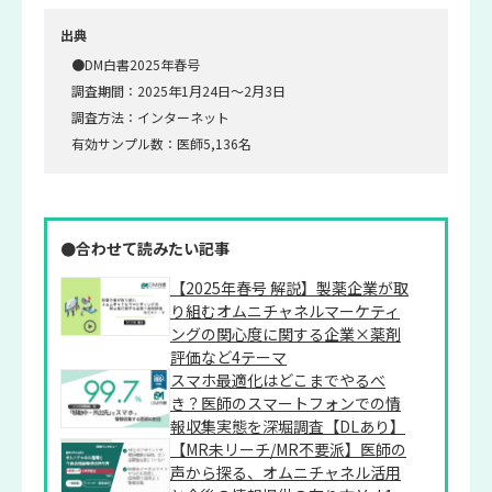
出典
●DM白書2025年春号
調査期間：2025年1月24日～2月3日
調査方法：インターネット
有効サンプル数：医師5,136名
●合わせて読みたい記事
【2025年春号 解説】製薬企業が取
り組むオムニチャネルマーケティ
ングの関心度に関する企業×薬剤
評価など4テーマ
スマホ最適化はどこまでやるべ
き？医師のスマートフォンでの情
報収集実態を深堀調査【DLあり】
【MR未リーチ/MR不要派】医師の
声から探る、オムニチャネル活用