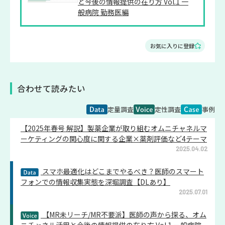
と今後の情報提供の在り方 Vol.1 一
般病院 勤務医編
お気に入りに登録
合わせて読みたい
定量調査
定性調査
事例
【2025年春号 解説】製薬企業が取り組むオムニチャネルマ
ーケティングの関心度に関する企業×薬剤評価など4テーマ
2025.04.02
スマホ最適化はどこまでやるべき？医師のスマート
フォンでの情報収集実態を深堀調査【DLあり】
2025.07.01
【MR未リーチ/MR不要派】医師の声から探る、オム
ニチャネル活用と今後の情報提供の在り方 Vol.1 一般病院