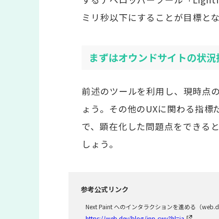
ミリ秒以下にすることが目標と
まずはオウンドサイトの状況
前述のツールを利用し、現時点
ょう。その他のUXに関わる指標
で、顕在化した問題点をできると
しょう。
参考公式リンク
Next Paint へのインタラクションを進める（web.d
https://web.dev/blog/inp-cwv?hl=ja