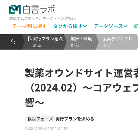
製薬オムニチャネルマーケティングWeb
テーマ別に探す
タグから探す
データソース
実行プランを決
業界・環境
製薬デジマナレ
める
から
ッジ
製薬オウンドサイト運営
（2024.02）～コアウ
響～
検討フェーズ
実行プランを決める
記事公開日
2024.02.20