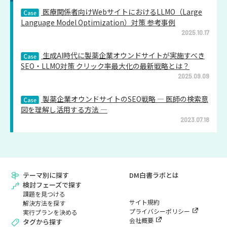
医療関係者向けWebサイトにおけるLLMO（Large
Language Model Optimization）対策 参考事例
2025.10.17
生成AI時代に製薬企業オウンドサイトが実施すべき
SEO・LLMO対策 クリック率最大化の最新戦略とは？
2025.09.09
製薬企業オウンドサイトのSEO戦略 ― 医師の検索意
図を理解し活用する方法 ―
2023.07.18
テーマ別に探す
DM白書ラボとは
検討フェーズで探す
課題を見つける
サイト規約
解決方法を探す
プライバシーポリシー
実行プランを決める
会社概要
タグから探す