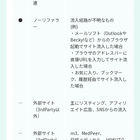
連
●
ノーリファラ
流入経路が不明なもの
ー
(例)
・メールソフト（Outlookや
Becky!など）からのブラウザ
起動でサイト流入した場合
・ブラウザのアドレスバーに
直接URLを入力してサイト流
入した場合
・お気に入り、ブックマー
ク、履歴経由でサイト流入し
た場合
―
外部サイト
主にリスティング、アフィリ
（3rdParty以
エイト広告、SNSからの流入
外）
―
外部サイト
m3、
MedPeer、
（3rdParty）
日経メディカル、
HOKUTO、